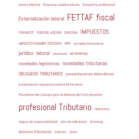
dinero efectivo
Empresas colaboradoras
Encuentro profesional
FETTAF
fiscal
Externalización laboral
IMPUESTOS
FORINVEST
FORO DEL ASESOR
GIPUZKOA
IMPUESTOS NOMBRE TERCEROS
IRPF
jornadas financieras
jurídico
laboral
Liberbank
NETWORKING
novedades tributarias
novedades legislativas
OBLIGADOS TRIBUTARIOS
presentaciones telemáticas
presentación impuestos cuenta de terceros
Presidente del Consejo para la Defensa del Contribuyente
profesional Tributario
referencia
seguro de responsabilidad
sitio de referencia
streming
tecnicos tributarios
tributos
zoom