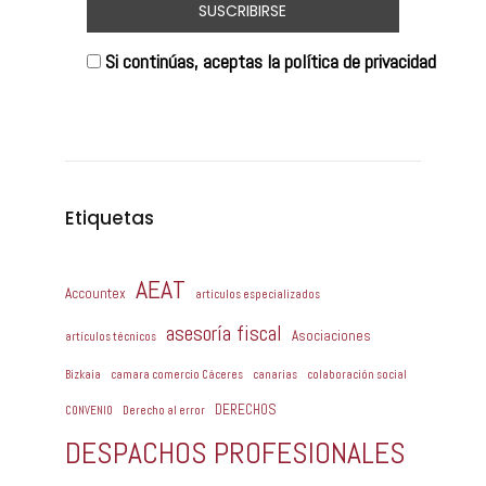
Si continúas, aceptas la política de privacidad
Etiquetas
AEAT
Accountex
articulos especializados
asesoría fiscal
Asociaciones
artículos técnicos
Bizkaia
camara comercio Cáceres
canarias
colaboración social
DERECHOS
CONVENIO
Derecho al error
DESPACHOS PROFESIONALES