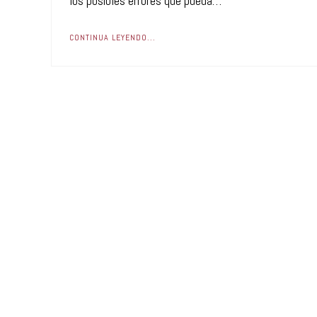
los posibles errores que pueda…
CONTINUA LEYENDO...