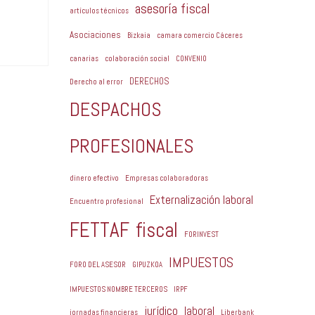
asesoría fiscal
artículos técnicos
Asociaciones
Bizkaia
camara comercio Cáceres
canarias
colaboración social
CONVENIO
DERECHOS
Derecho al error
DESPACHOS
PROFESIONALES
dinero efectivo
Empresas colaboradoras
Externalización laboral
Encuentro profesional
FETTAF
fiscal
FORINVEST
IMPUESTOS
FORO DEL ASESOR
GIPUZKOA
IMPUESTOS NOMBRE TERCEROS
IRPF
jurídico
laboral
jornadas financieras
Liberbank