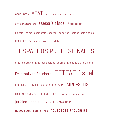
AEAT
Accountex
articulos especializados
asesoría fiscal
Asociaciones
artículos técnicos
Bizkaia
camara comercio Cáceres
canarias
colaboración social
DERECHOS
CONVENIO
Derecho al error
DESPACHOS PROFESIONALES
dinero efectivo
Empresas colaboradoras
Encuentro profesional
FETTAF
fiscal
Externalización laboral
IMPUESTOS
FORINVEST
FORO DEL ASESOR
GIPUZKOA
IMPUESTOS NOMBRE TERCEROS
IRPF
jornadas financieras
jurídico
laboral
Liberbank
NETWORKING
novedades tributarias
novedades legislativas