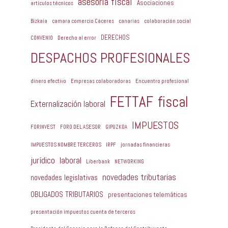
asesoría fiscal
Asociaciones
artículos técnicos
Bizkaia
camara comercio Cáceres
canarias
colaboración social
DERECHOS
CONVENIO
Derecho al error
DESPACHOS PROFESIONALES
dinero efectivo
Empresas colaboradoras
Encuentro profesional
FETTAF
fiscal
Externalización laboral
IMPUESTOS
FORINVEST
FORO DEL ASESOR
GIPUZKOA
IMPUESTOS NOMBRE TERCEROS
IRPF
jornadas financieras
jurídico
laboral
Liberbank
NETWORKING
novedades tributarias
novedades legislativas
OBLIGADOS TRIBUTARIOS
presentaciones telemáticas
presentación impuestos cuenta de terceros