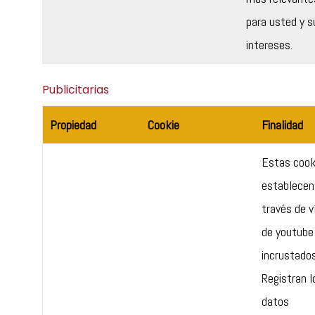
para usted y s
intereses.
Publicitarias
Propiedad
Cookie
Finalidad
Estas cook
establecen
través de v
de youtube
incrustados
Registran l
datos