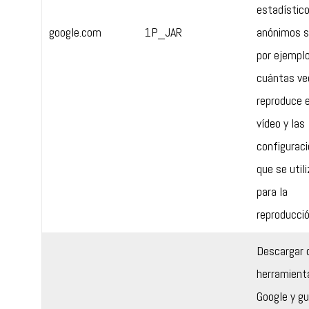
estadístic
google.com
1P_JAR
anónimos s
por ejemplo
cuántas ve
reproduce e
vídeo y las
configurac
que se util
para la
reproducció
Descargar 
herramient
Google y gu