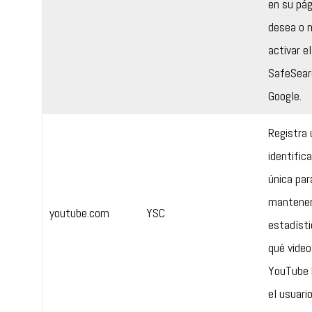
en su pág
desea o 
activar el
SafeSear
Google.
Registra 
identific
única par
mantene
youtube.com
YSC
estadísti
qué video
YouTube 
el usuario