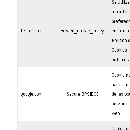
Se utiliz
recordar 
preferenc
fettaf.com
viewed_cookie_policy
cuanto a 
Política 
Cookies
establec
Cookie n
para la ut
google.com
__Secure-3PSIDCC
de las op
servicios 
web
Cookie n