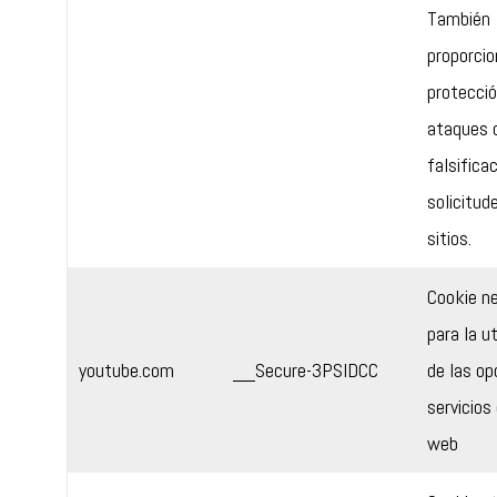
También
proporcio
protecció
ataques 
falsifica
solicitud
sitios.
Cookie n
para la ut
youtube.com
__Secure-3PSIDCC
de las op
servicios 
web