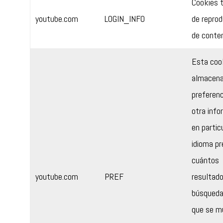
Cookies 
youtube.com
LOGIN_INFO
de reprod
de conte
Esta coo
almacena
preferenc
otra info
en particu
idioma pr
cuántos
youtube.com
PREF
resultad
búsqueda
que se m