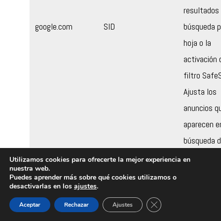
resultados 
google.com
SID
búsqueda p
hoja o la
activación 
filtro Safe
Ajusta los
anuncios q
aparecen e
búsqueda 
Google.
Utilizamos cookies para ofrecerte la mejor experiencia en
nuestra web.
Puedes aprender más sobre qué cookies utilizamos o
Descargar 
desactivarlas en los
ajustes
.
herramient
Cerrar el banner de 
Aceptar
Rechazar
Ajustes
Google y gu