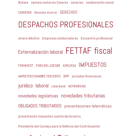
Bizkaia
camara comercio Cáceres
canarias
colaboración social
DERECHOS
CONVENIO
Derecho al error
DESPACHOS PROFESIONALES
dinero efectivo
Empresas colaboradoras
Encuentro profesional
FETTAF
fiscal
Externalización laboral
IMPUESTOS
FORINVEST
FORO DEL ASESOR
GIPUZKOA
IMPUESTOS NOMBRE TERCEROS
IRPF
jornadas financieras
jurídico
laboral
Liberbank
NETWORKING
novedades tributarias
novedades legislativas
OBLIGADOS TRIBUTARIOS
presentaciones telemáticas
presentación impuestos cuenta de terceros
Presidente del Consejo para la Defensa del Contribuyente