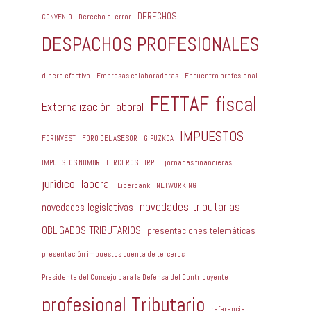
DERECHOS
CONVENIO
Derecho al error
DESPACHOS PROFESIONALES
dinero efectivo
Empresas colaboradoras
Encuentro profesional
FETTAF
fiscal
Externalización laboral
IMPUESTOS
FORINVEST
FORO DEL ASESOR
GIPUZKOA
IMPUESTOS NOMBRE TERCEROS
IRPF
jornadas financieras
jurídico
laboral
Liberbank
NETWORKING
novedades tributarias
novedades legislativas
OBLIGADOS TRIBUTARIOS
presentaciones telemáticas
presentación impuestos cuenta de terceros
Presidente del Consejo para la Defensa del Contribuyente
profesional Tributario
referencia