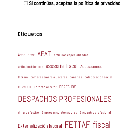
Si continúas, aceptas la política de privacidad
Etiquetas
AEAT
Accountex
articulos especializados
asesoría fiscal
Asociaciones
artículos técnicos
Bizkaia
camara comercio Cáceres
canarias
colaboración social
DERECHOS
CONVENIO
Derecho al error
DESPACHOS PROFESIONALES
dinero efectivo
Empresas colaboradoras
Encuentro profesional
FETTAF
fiscal
Externalización laboral