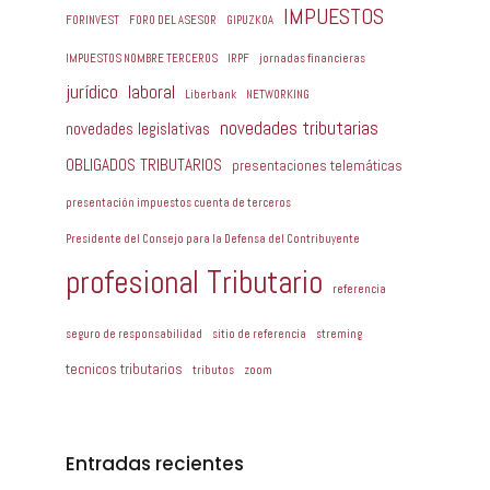
IMPUESTOS
FORINVEST
FORO DEL ASESOR
GIPUZKOA
IMPUESTOS NOMBRE TERCEROS
IRPF
jornadas financieras
jurídico
laboral
Liberbank
NETWORKING
novedades tributarias
novedades legislativas
OBLIGADOS TRIBUTARIOS
presentaciones telemáticas
presentación impuestos cuenta de terceros
Presidente del Consejo para la Defensa del Contribuyente
profesional Tributario
referencia
seguro de responsabilidad
sitio de referencia
streming
tecnicos tributarios
tributos
zoom
Entradas recientes