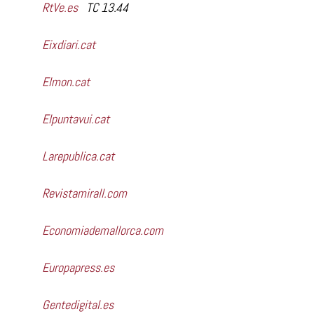
RtVe.es
TC 13.44
Eixdiari.cat
Elmon.cat
Elpuntavui.cat
Larepublica.cat
Revistamirall.com
Economiademallorca.com
Europapress.es
Gentedigital.es